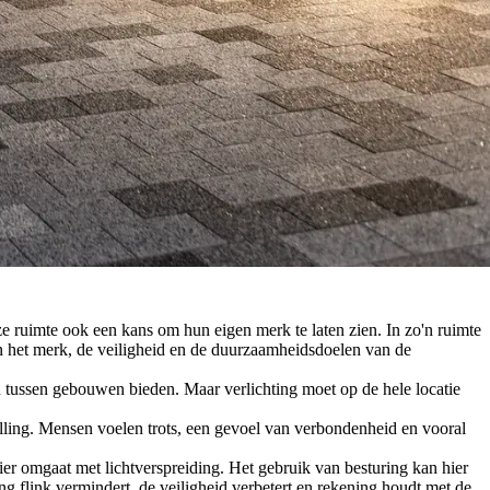
eze ruimte ook een kans om hun eigen merk te laten zien. In zo'n ruimte
van het merk, de veiligheid en de duurzaamheidsdoelen van de
n tussen gebouwen bieden. Maar verlichting moet op de hele locatie
elling. Mensen voelen trots, een gevoel van verbondenheid en vooral
ier omgaat met lichtverspreiding. Het gebruik van besturing kan hier
ng flink vermindert, de veiligheid verbetert en rekening houdt met de