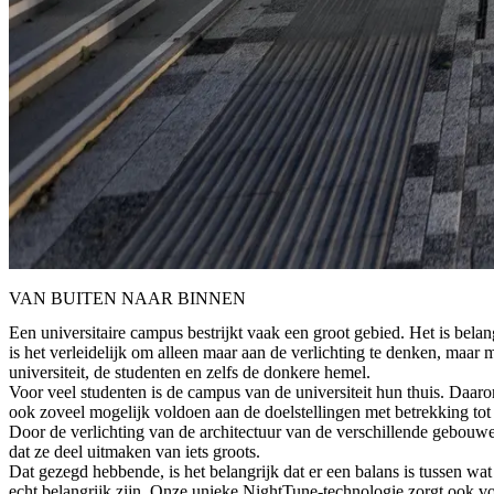
VAN BUITEN NAAR BINNEN
Een universitaire campus bestrijkt vaak een groot gebied. Het is belan
is het verleidelijk om alleen maar aan de verlichting te denken, maar
universiteit, de studenten en zelfs de donkere hemel.
Voor veel studenten is de campus van de universiteit hun thuis. Daar
ook zoveel mogelijk voldoen aan de doelstellingen met betrekking tot
Door de verlichting van de architectuur van de verschillende gebouwe
dat ze deel uitmaken van iets groots.
Dat gezegd hebbende, is het belangrijk dat er een balans is tussen wa
echt belangrijk zijn. Onze unieke NightTune-technologie zorgt ook voo