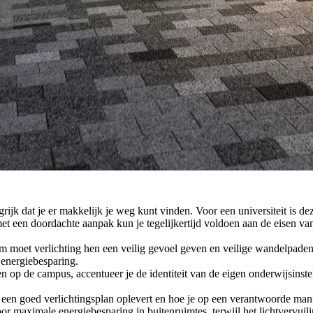
grijk dat je er makkelijk je weg kunt vinden. Voor een universiteit is d
 met een doordachte aanpak kun je tegelijkertijd voldoen aan de eisen 
om moet verlichting hen een veilig gevoel geven en veilige wandelpade
 energiebesparing.
n op de campus, accentueer je de identiteit van de eigen onderwijsinst
t een goed verlichtingsplan oplevert en hoe je op een verantwoorde man
r maximale energiebesparing in buitenruimtes, terwijl het lichtvervuili