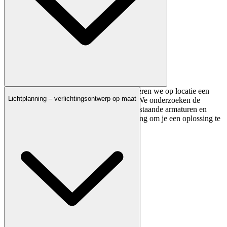
Voordat we met de planning beginnen, voeren we op locatie een
Lichtplanning – verlichtingsontwerp op maat
uitgebreide analyse van je verlichting uit. We onderzoeken de
huidige omstandigheden, analyseren de bestaande armaturen en
identificeren mogelijkheden voor verbetering om je een oplossing te
bieden die precies op jou is toegesneden.