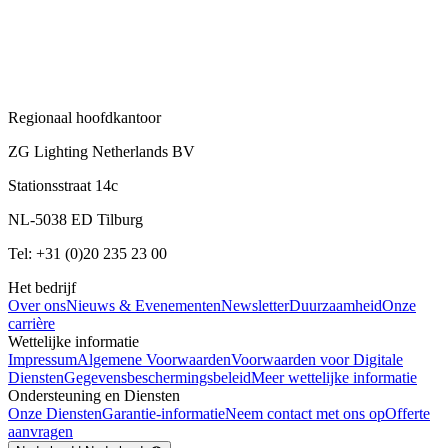
Regionaal hoofdkantoor
ZG Lighting Netherlands BV
Stationsstraat 14c
NL-5038 ED Tilburg
Tel: +31 (0)20 235 23 00
Het bedrijf
Over ons
Nieuws & Evenementen
Newsletter
Duurzaamheid
Onze
carrière
Wettelijke informatie
Impressum
Algemene Voorwaarden
Voorwaarden voor Digitale
Diensten
Gegevensbeschermingsbeleid
Meer wettelijke informatie
Ondersteuning en Diensten
Onze Diensten
Garantie-informatie
Neem contact met ons op
Offerte
aanvragen