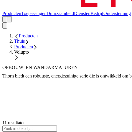
Producten
Toepassingen
Duurzaamheid
Diensten
Bedrijf
Ondersteuning
Producten
Thuis
Producten
Volupto
OPBOUW- EN WANDARMATUREN
Thorn biedt een robuuste, energiezuinige serie die is ontwikkeld om be
11 resultaten