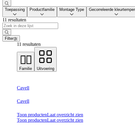
Toepassing
Productfamilie
Montage Type
Gecorreleerde kleurtemper
11 resultaten
Filter
11 resultaten
Familie
Uitvoering
Cavell
Cavell
Toon producten
Laat overzicht zien
Toon producten
Laat overzicht zien