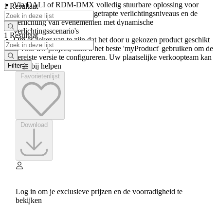
Via DALI of RDM-DMX volledig stuurbare oplossing voor
1 Resultaat
onmiddellijke verlichting, getrapte verlichtingsniveaus en de
verlichting van evenementen met dynamische
verlichtingsscenario's
1 Resultaat
Om er zeker van te zijn dat het door u gekozen product geschikt
is voor uw project, kunt u het beste 'myProduct' gebruiken om de
vereiste versie te configureren. Uw plaatselijke verkoopteam kan
u hierbij helpen
Filter
Favorietenlijst
Download
Log in om je exclusieve prijzen en de voorradigheid te
bekijken