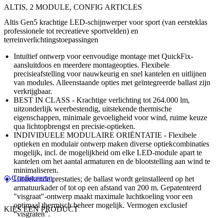
ALTIS, 2 MODULE, CONFIG ARTICLES
Altis Gen5 krachtige LED-schijnwerper voor sport (van eersteklas
professionele tot recreatieve sportvelden) en
terreinverlichtingstoepassingen
Intuïtief ontwerp voor eenvoudige montage met QuickFix-
aansluitdoos en meerdere montageopties. Flexibele
precisieafstelling voor nauwkeurig en snel kantelen en uitlijnen
van modules. Alleenstaande opties met geïntegreerde ballast zijn
verkrijgbaar.
BEST IN CLASS - Krachtige verlichting tot 264.000 lm,
uitzonderlijk weerbestendig, uitstekende thermische
eigenschappen, minimale gevoeligheid voor wind, ruime keuze
qua lichtopbrengst en precisie-optieken.
INDIVIDUELE MODULAIRE ORIËNTATIE - Flexibele
optieken en modulair ontwerp maken diverse optiekcombinaties
mogelijk, incl. de mogelijkheid om elke LED-module apart te
kantelen om het aantal armaturen en de blootstelling aan wind te
minimaliseren.
Configureren
Uitstekende prestaties; de ballast wordt geïnstalleerd op het
armatuurkader of tot op een afstand van 200 m. Gepatenteerd
"visgraat"-ontwerp maakt maximale luchtkoeling voor een
optimaal thermisch beheer mogelijk. Vermogen exclusief
KIES EEN PRODUCT
“visgraten”.