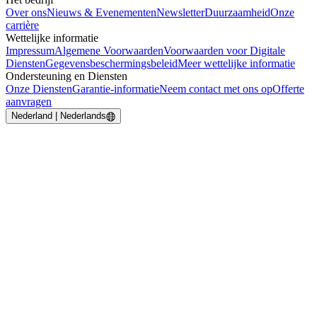
Over ons
Nieuws & Evenementen
Newsletter
Duurzaamheid
Onze
carrière
Wettelijke informatie
Impressum
Algemene Voorwaarden
Voorwaarden voor Digitale
Diensten
Gegevensbeschermingsbeleid
Meer wettelijke informatie
Ondersteuning en Diensten
Onze Diensten
Garantie-informatie
Neem contact met ons op
Offerte
aanvragen
Nederland | Nederlands