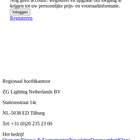
Nog geen account? Registreer en upgrade om toegang te
krijgen tot uw persoonlijke prijs- en voorraadinformatie.
Inloggen
Registreren
Regionaal hoofdkantoor
ZG Lighting Netherlands BV
Stationsstraat 14c
NL-5038 ED Tilburg
Tel: +31 (0)20 235 23 00
Het bedrijf
Over ons
Nieuws & Evenementen
Newsletter
Duurzaamheid
Onze