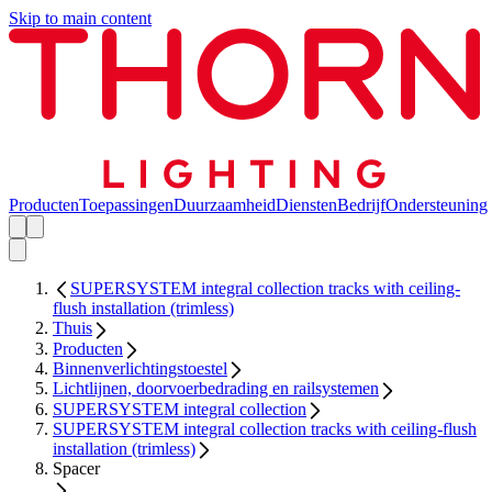
Skip to main content
Producten
Toepassingen
Duurzaamheid
Diensten
Bedrijf
Ondersteuning
SUPERSYSTEM integral collection tracks with ceiling-
flush installation (trimless)
Thuis
Producten
Binnenverlichtingstoestel
Lichtlijnen, doorvoerbedrading en railsystemen
SUPERSYSTEM integral collection
SUPERSYSTEM integral collection tracks with ceiling-flush
installation (trimless)
Spacer