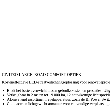
CIVITEQ LARGE, ROAD COMFORT OPTIEK
Kosteneffectieve LED-straatverlichtingsoplossing voor renovatieproj
Biedt het beste evenwicht tussen gebruikskosten en prestaties. Uit
Verkrijgbaar in 2 maten tot 19.000 lm, 12 nauwkeurige lichtspreidi
Alomvattend assortiment regelapparatuur, zoals de Bi-Power Switch
Compacte en lichtgewicht armatuur voor eenvoudige verplaatsing e