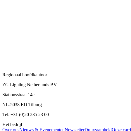
Regionaal hoofdkantoor
ZG Lighting Netherlands BV
Stationsstraat 14c
NL-5038 ED Tilburg
Tel: +31 (0)20 235 23 00
Het bedrijf
Over ons
Nieuws & Evenementen
Newsletter
Duurzaamheid
Onze carri