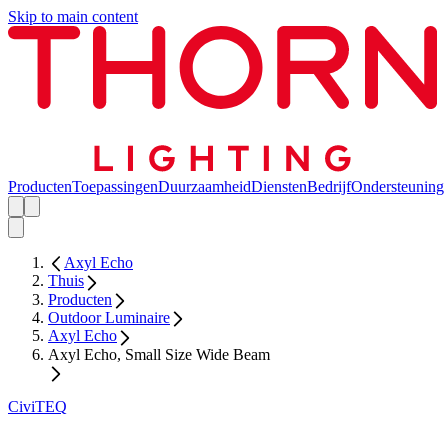
Skip to main content
Producten
Toepassingen
Duurzaamheid
Diensten
Bedrijf
Ondersteuning
Axyl Echo
Thuis
Producten
Outdoor Luminaire
Axyl Echo
Axyl Echo, Small Size Wide Beam
CiviTEQ