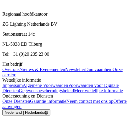
Regionaal hoofdkantoor
ZG Lighting Netherlands BV
Stationsstraat 14c
NL-5038 ED Tilburg
Tel: +31 (0)20 235 23 00
Het bedrijf
Over ons
Nieuws & Evenementen
Newsletter
Duurzaamheid
Onze
carrière
Wettelijke informatie
Impressum
Algemene Voorwaarden
Voorwaarden voor Digitale
Diensten
Gegevensbeschermingsbeleid
Meer wettelijke informatie
Ondersteuning en Diensten
Onze Diensten
Garantie-informatie
Neem contact met ons op
Offerte
aanvragen
Nederland | Nederlands