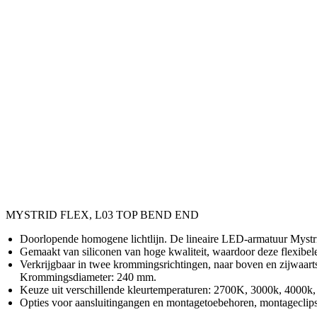
MYSTRID FLEX, L03 TOP BEND END
Doorlopende homogene lichtlijn. De lineaire LED-armatuur Mystri
Gemaakt van siliconen van hoge kwaliteit, waardoor deze flexibele
Verkrijgbaar in twee krommingsrichtingen, naar boven en zijwaarts, 
Krommingsdiameter: 240 mm.
Keuze uit verschillende kleurtemperaturen: 2700K, 3000k, 4000
Opties voor aansluitingangen en montagetoebehoren, montageclips 