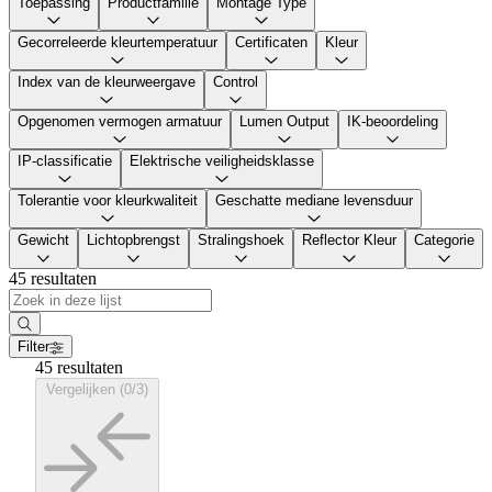
Toepassing
Productfamilie
Montage Type
Gecorreleerde kleurtemperatuur
Certificaten
Kleur
Index van de kleurweergave
Control
Opgenomen vermogen armatuur
Lumen Output
IK-beoordeling
IP-classificatie
Elektrische veiligheidsklasse
Tolerantie voor kleurkwaliteit
Geschatte mediane levensduur
Gewicht
Lichtopbrengst
Stralingshoek
Reflector Kleur
Categorie
45 resultaten
Filter
45 resultaten
Vergelijken (0/3)