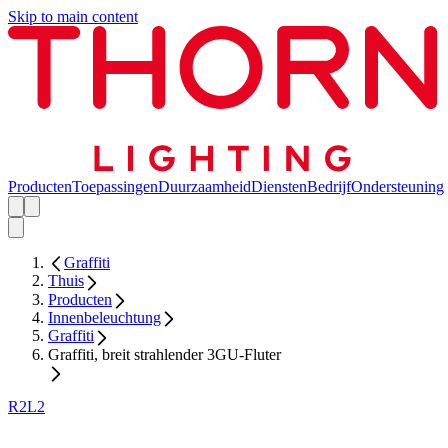
Skip to main content
Producten
Toepassingen
Duurzaamheid
Diensten
Bedrijf
Ondersteuning
Graffiti
Thuis
Producten
Innenbeleuchtung
Graffiti
Graffiti, breit strahlender 3GU-Fluter
R2L2