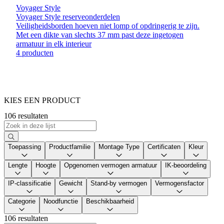
Voyager Style
Voyager Style reserveonderdelen
Veiligheidsborden hoeven niet lomp of opdringerig te zijn.
Met een dikte van slechts 37 mm past deze ingetogen
armatuur in elk interieur
4 producten
KIES EEN PRODUCT
106 resultaten
Toepassing
Productfamilie
Montage Type
Certificaten
Kleur
Lengte
Hoogte
Opgenomen vermogen armatuur
IK-beoordeling
IP-classificatie
Gewicht
Stand-by vermogen
Vermogensfactor
Categorie
Noodfunctie
Beschikbaarheid
106 resultaten