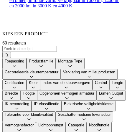
en buiten, in ronde vorm. Verkrijgbaar in 1000 lm, 1400 lm
en 2000 lm, in 3000 K en 4000 K.
KIES EEN PRODUCT
60 resultaten
Toepassing
Productfamilie
Montage Type
Gecorreleerde kleurtemperatuur
Verklaring van milieuproducten
Certificaten
Kleur
Index van de kleurweergave
Control
Lengte
Breedte
Hoogte
Opgenomen vermogen armatuur
Lumen Output
IK-beoordeling
IP-classificatie
Elektrische veiligheidsklasse
Tolerantie voor kleurkwaliteit
Geschatte mediane levensduur
Vermogensfactor
Lichtopbrengst
Categorie
Noodfunctie