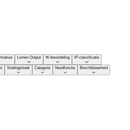
rmatuur
Lumen Output
IK-beoordeling
IP-classificatie
st
Stralingshoek
Categorie
Noodfunctie
Beschikbaarheid