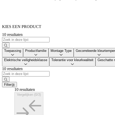
KIES EEN PRODUCT
10 resultaten
Toepassing
Productfamilie
Montage Type
Gecorreleerde kleurtemper
Elektrische veiligheidsklasse
Tolerantie voor kleurkwaliteit
Geschatte 
10 resultaten
Filter
10 resultaten
Vergelijken (0/3)