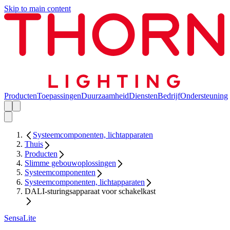
Skip to main content
Producten
Toepassingen
Duurzaamheid
Diensten
Bedrijf
Ondersteuning
Systeemcomponenten, lichtapparaten
Thuis
Producten
Slimme gebouwoplossingen
Systeemcomponenten
Systeemcomponenten, lichtapparaten
DALI-sturingsapparaat voor schakelkast
SensaLite