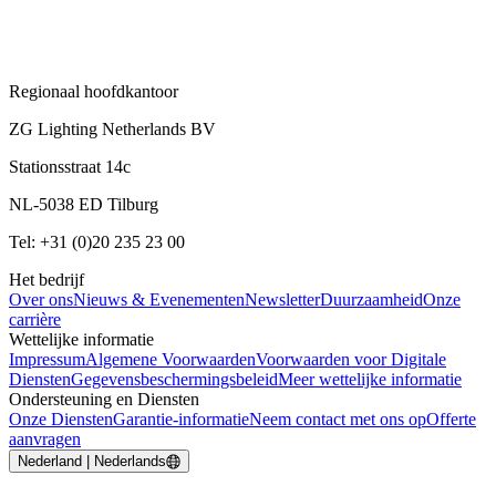
Regionaal hoofdkantoor
ZG Lighting Netherlands BV
Stationsstraat 14c
NL-5038 ED Tilburg
Tel: +31 (0)20 235 23 00
Het bedrijf
Over ons
Nieuws & Evenementen
Newsletter
Duurzaamheid
Onze
carrière
Wettelijke informatie
Impressum
Algemene Voorwaarden
Voorwaarden voor Digitale
Diensten
Gegevensbeschermingsbeleid
Meer wettelijke informatie
Ondersteuning en Diensten
Onze Diensten
Garantie-informatie
Neem contact met ons op
Offerte
aanvragen
Nederland | Nederlands