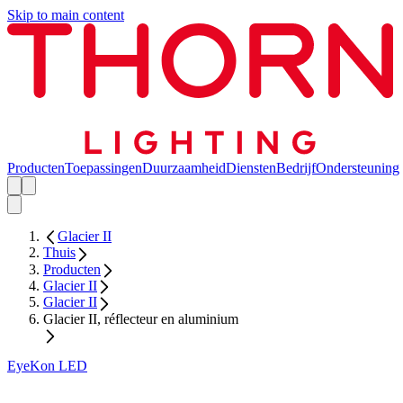
Skip to main content
Producten
Toepassingen
Duurzaamheid
Diensten
Bedrijf
Ondersteuning
Glacier II
Thuis
Producten
Glacier II
Glacier II
Glacier II, réflecteur en aluminium
EyeKon LED