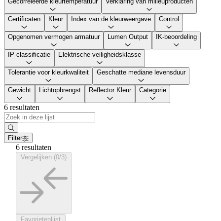
Gecorreleerde kleurtemperatuur
Verklaring van milieuproducten
Certificaten
Kleur
Index van de kleurweergave
Control
Opgenomen vermogen armatuur
Lumen Output
IK-beoordeling
IP-classificatie
Elektrische veiligheidsklasse
Tolerantie voor kleurkwaliteit
Geschatte mediane levensduur
Gewicht
Lichtopbrengst
Reflector Kleur
Categorie
6 resultaten
Filter
6 resultaten
Vergelijken (0/3)
Favorietenlijst