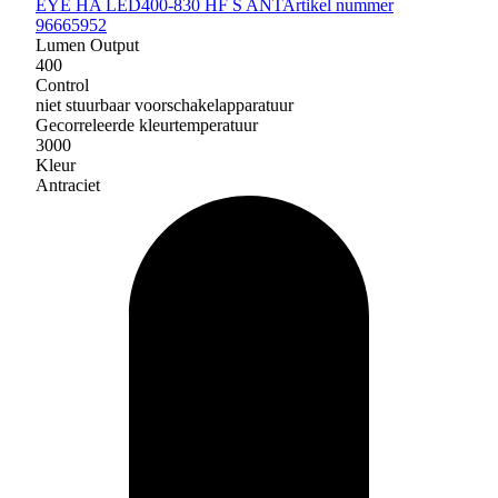
EYE HA LED400-830 HF S ANT
Artikel nummer
96665952
Lumen Output
400
Control
niet stuurbaar voorschakelapparatuur
Gecorreleerde kleurtemperatuur
3000
Kleur
Antraciet