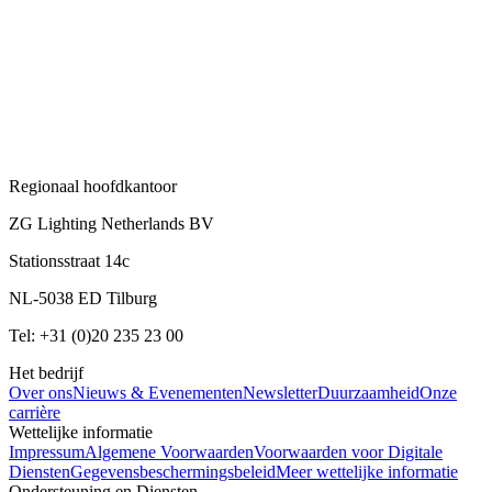
Regionaal hoofdkantoor
ZG Lighting Netherlands BV
Stationsstraat 14c
NL-5038 ED Tilburg
Tel: +31 (0)20 235 23 00
Het bedrijf
Over ons
Nieuws & Evenementen
Newsletter
Duurzaamheid
Onze
carrière
Wettelijke informatie
Impressum
Algemene Voorwaarden
Voorwaarden voor Digitale
Diensten
Gegevensbeschermingsbeleid
Meer wettelijke informatie
Ondersteuning en Diensten