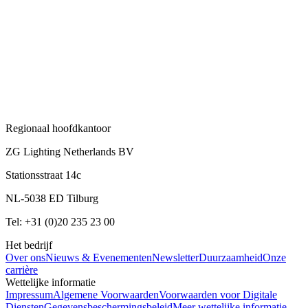
Regionaal hoofdkantoor
ZG Lighting Netherlands BV
Stationsstraat 14c
NL-5038 ED Tilburg
Tel: +31 (0)20 235 23 00
Het bedrijf
Over ons
Nieuws & Evenementen
Newsletter
Duurzaamheid
Onze
carrière
Wettelijke informatie
Impressum
Algemene Voorwaarden
Voorwaarden voor Digitale
Diensten
Gegevensbeschermingsbeleid
Meer wettelijke informatie