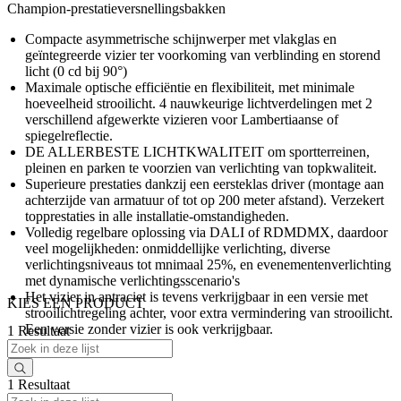
Champion-prestatieversnellingsbakken
Compacte asymmetrische schijnwerper met vlakglas en
geïntegreerde vizier ter voorkoming van verblinding en storend
licht (0 cd bij 90°)
Maximale optische efficiëntie en flexibiliteit, met minimale
hoeveelheid strooilicht. 4 nauwkeurige lichtverdelingen met 2
verschillend afgewerkte vizieren voor Lambertiaanse of
spiegelreflectie.
DE ALLERBESTE LICHTKWALITEIT om sportterreinen,
pleinen en parken te voorzien van verlichting van topkwaliteit.
Superieure prestaties dankzij een eersteklas driver (montage aan
achterzijde van armatuur of tot op 200 meter afstand). Verzekert
topprestaties in alle installatie-omstandigheden.
Volledig regelbare oplossing via DALI of RDMDMX, daardoor
veel mogelijkheden: onmiddellijke verlichting, diverse
verlichtingsniveaus tot mnimaal 25%, en evenementenverlichting
met dynamische verlichtingsscenario's
Het vizier in antraciet is tevens verkrijgbaar in een versie met
KIES EEN PRODUCT
strooilichtregeling achter, voor extra vermindering van strooilicht.
Een versie zonder vizier is ook verkrijgbaar.
1 Resultaat
1 Resultaat