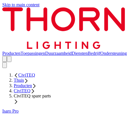
Skip to main content
Producten
Toepassingen
Duurzaamheid
Diensten
Bedrijf
Ondersteuning
CiviTEQ
Thuis
Producten
CiviTEQ
CiviTEQ spare parts
Isaro Pro