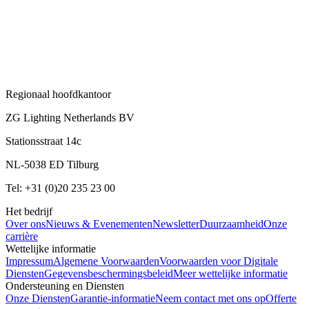
Regionaal hoofdkantoor
ZG Lighting Netherlands BV
Stationsstraat 14c
NL-5038 ED Tilburg
Tel: +31 (0)20 235 23 00
Het bedrijf
Over ons
Nieuws & Evenementen
Newsletter
Duurzaamheid
Onze
carrière
Wettelijke informatie
Impressum
Algemene Voorwaarden
Voorwaarden voor Digitale
Diensten
Gegevensbeschermingsbeleid
Meer wettelijke informatie
Ondersteuning en Diensten
Onze Diensten
Garantie-informatie
Neem contact met ons op
Offerte