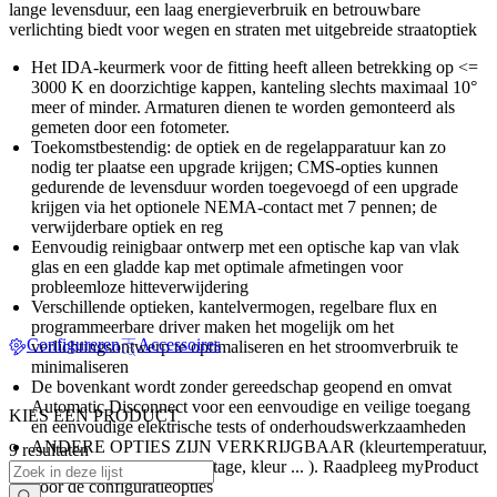
lange levensduur, een laag energieverbruik en betrouwbare
verlichting biedt voor wegen en straten met uitgebreide straatoptiek
Het IDA-keurmerk voor de fitting heeft alleen betrekking op <=
3000 K en doorzichtige kappen, kanteling slechts maximaal 10°
meer of minder. Armaturen dienen te worden gemonteerd als
gemeten door een fotometer.
Toekomstbestendig: de optiek en de regelapparatuur kan zo
nodig ter plaatse een upgrade krijgen; CMS-opties kunnen
gedurende de levensduur worden toegevoegd of een upgrade
krijgen via het optionele NEMA-contact met 7 pennen; de
verwijderbare optiek en reg
Eenvoudig reinigbaar ontwerp met een optische kap van vlak
glas en een gladde kap met optimale afmetingen voor
probleemloze hitteverwijdering
Verschillende optieken, kantelvermogen, regelbare flux en
programmeerbare driver maken het mogelijk om het
Configureren
Accessoires
verlichtingsontwerp te optimaliseren en het stroomverbruik te
minimaliseren
De bovenkant wordt zonder gereedschap geopend en omvat
Automatic Disconnect voor een eenvoudige en veilige toegang
KIES EEN PRODUCT
en eenvoudige elektrische tests of onderhoudswerkzaamheden
ANDERE OPTIES ZIJN VERKRIJGBAAR (kleurtemperatuur,
9 resultaten
besturingselementen, montage, kleur ... ). Raadpleeg myProduct
voor de configuratieopties