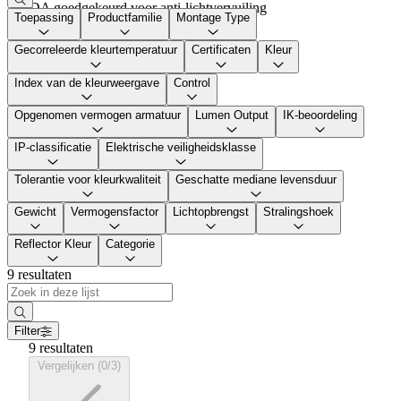
IDA goedgekeurd voor anti-lichtvervuiling
Toepassing
Productfamilie
Montage Type
Gecorreleerde kleurtemperatuur
Certificaten
Kleur
Index van de kleurweergave
Control
Opgenomen vermogen armatuur
Lumen Output
IK-beoordeling
IP-classificatie
Elektrische veiligheidsklasse
Tolerantie voor kleurkwaliteit
Geschatte mediane levensduur
Gewicht
Vermogensfactor
Lichtopbrengst
Stralingshoek
Reflector Kleur
Categorie
9 resultaten
Filter
9 resultaten
Vergelijken (0/3)