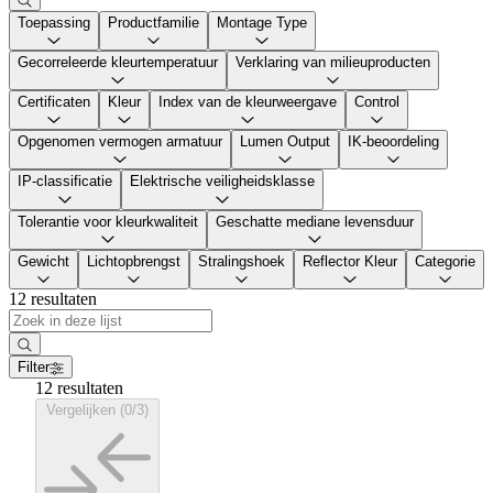
Toepassing
Productfamilie
Montage Type
Gecorreleerde kleurtemperatuur
Verklaring van milieuproducten
Certificaten
Kleur
Index van de kleurweergave
Control
Opgenomen vermogen armatuur
Lumen Output
IK-beoordeling
IP-classificatie
Elektrische veiligheidsklasse
Tolerantie voor kleurkwaliteit
Geschatte mediane levensduur
Gewicht
Lichtopbrengst
Stralingshoek
Reflector Kleur
Categorie
12 resultaten
Filter
12 resultaten
Vergelijken (0/3)