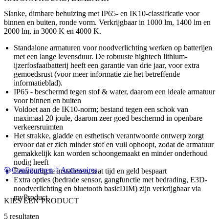
Slanke, dimbare behuizing met IP65- en IK10-classificatie voor
binnen en buiten, ronde vorm. Verkrijgbaar in 1000 lm, 1400 lm en
2000 lm, in 3000 K en 4000 K.
Standalone armaturen voor noodverlichting werken op batterijen
met een lange levensduur. De robuuste hightech lithium-
ijzerfosfaatbatterij heeft een garantie van drie jaar, voor extra
gemoedsrust (voor meer informatie zie het betreffende
informatieblad).
IP65 - beschermd tegen stof & water, daarom een ideale armatuur
voor binnen en buiten
Voldoet aan de IK10-norm; bestand tegen een schok van
maximaal 20 joule, daarom zeer goed beschermd in openbare
verkeersruimten
Het strakke, gladde en esthetisch verantwoorde ontwerp zorgt
ervoor dat er zich minder stof en vuil ophoopt, zodat de armatuur
gemakkelijk kan worden schoongemaakt en minder onderhoud
nodig heeft
Configureren
Accessoires
Eenvoudig te installeren, wat tijd en geld bespaart
Extra opties (bedrade sensor, gangfunctie met bedrading, E3D-
noodverlichting en bluetooth basicDIM) zijn verkrijgbaar via
myProduct
KIES EEN PRODUCT
5 resultaten