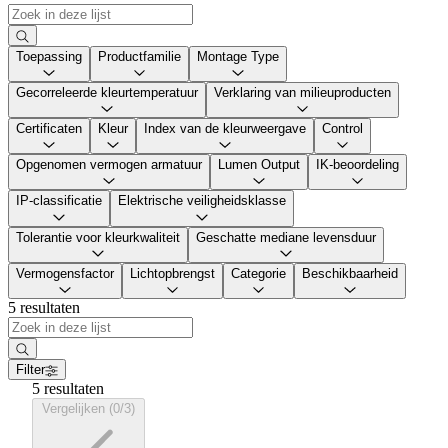
Toepassing
Productfamilie
Montage Type
Gecorreleerde kleurtemperatuur
Verklaring van milieuproducten
Certificaten
Kleur
Index van de kleurweergave
Control
Opgenomen vermogen armatuur
Lumen Output
IK-beoordeling
IP-classificatie
Elektrische veiligheidsklasse
Tolerantie voor kleurkwaliteit
Geschatte mediane levensduur
Vermogensfactor
Lichtopbrengst
Categorie
Beschikbaarheid
5 resultaten
Filter
5 resultaten
Vergelijken (0/3)