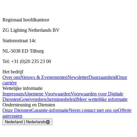
Regionaal hoofdkantoor
ZG Lighting Netherlands BV
Stationsstraat 14c
NL-5038 ED Tilburg
Tel: +31 (0)20 235 23 00
Het bedrijf
Over ons
Nieuws & Evenementen
Newsletter
Duurzaamheid
Onze
carrière
Wettelijke informatie
Impressum
Algemene Voorwaarden
Voorwaarden voor Digitale
Diensten
Gegevensbeschermingsbeleid
Meer wettelijke informatie
Ondersteuning en Diensten
Onze Diensten
Garantie-informatie
Neem contact met ons op
Offerte
aanvragen
Nederland | Nederlands