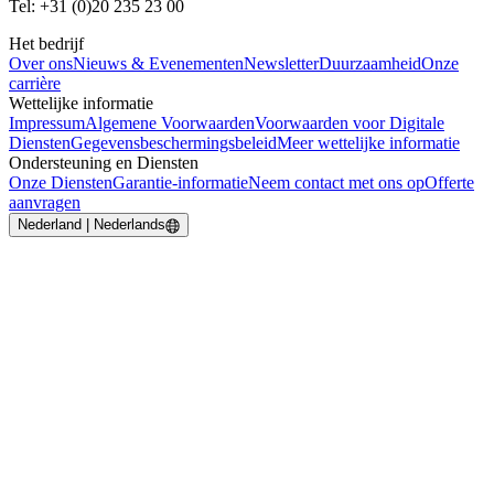
Tel: +31 (0)20 235 23 00
Het bedrijf
Over ons
Nieuws & Evenementen
Newsletter
Duurzaamheid
Onze
carrière
Wettelijke informatie
Impressum
Algemene Voorwaarden
Voorwaarden voor Digitale
Diensten
Gegevensbeschermingsbeleid
Meer wettelijke informatie
Ondersteuning en Diensten
Onze Diensten
Garantie-informatie
Neem contact met ons op
Offerte
aanvragen
Nederland | Nederlands