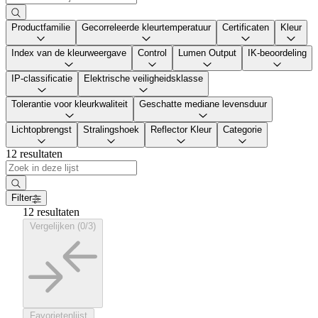
Productfamilie
Gecorreleerde kleurtemperatuur
Certificaten
Kleur
Index van de kleurweergave
Control
Lumen Output
IK-beoordeling
IP-classificatie
Elektrische veiligheidsklasse
Tolerantie voor kleurkwaliteit
Geschatte mediane levensduur
Lichtopbrengst
Stralingshoek
Reflector Kleur
Categorie
12 resultaten
Filter
12 resultaten
Vergelijken (0/3)
Favorietenlijst