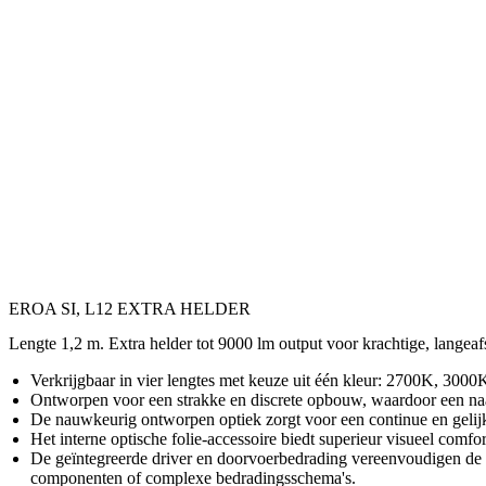
EROA SI, L12 EXTRA HELDER
Lengte 1,2 m. Extra helder tot 9000 lm output voor krachtige, langeaf
Verkrijgbaar in vier lengtes met keuze uit één kleur: 2700K, 30
Ontworpen voor een strakke en discrete opbouw, waardoor een naadl
De nauwkeurig ontworpen optiek zorgt voor een continue en gelijk
Het interne optische folie-accessoire biedt superieur visueel comfor
De geïntegreerde driver en doorvoerbedrading vereenvoudigen de ins
componenten of complexe bedradingsschema's.