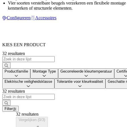
Vier soorten verstelbare beugels verzekeren een flexibele montage
kenmerken of structurele elementen.
Configureren
Accessoires
KIES EEN PRODUCT
32 resultaten
Productfamilie
Montage Type
Gecorreleerde kleurtemperatuur
Certif
Elektrische veiligheidsklasse
Tolerantie voor kleurkwaliteit
Geschatte 
32 resultaten
Filter
32 resultaten
Vergelijken (0/3)