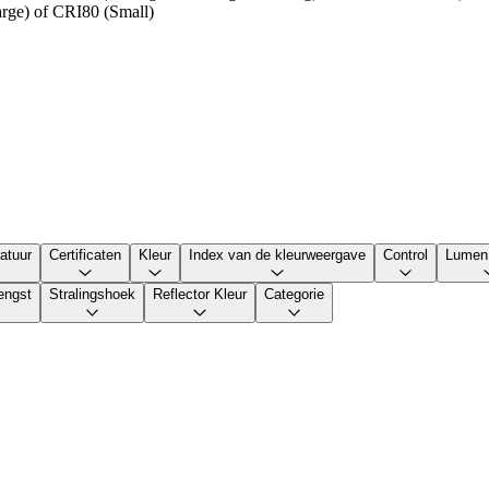
ge) of CRI80 (Small)
atuur
Certificaten
Kleur
Index van de kleurweergave
Control
Lumen
engst
Stralingshoek
Reflector Kleur
Categorie