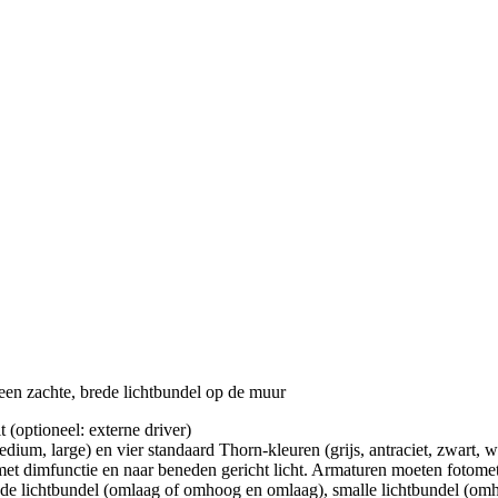
een zachte, brede lichtbundel op de muur
 (optioneel: externe driver)
ium, large) en vier standaard Thorn-kleuren (grijs, antraciet, zwart, w
met dimfunctie en naar beneden gericht licht. Armaturen moeten fotom
rede lichtbundel (omlaag of omhoog en omlaag), smalle lichtbundel (om