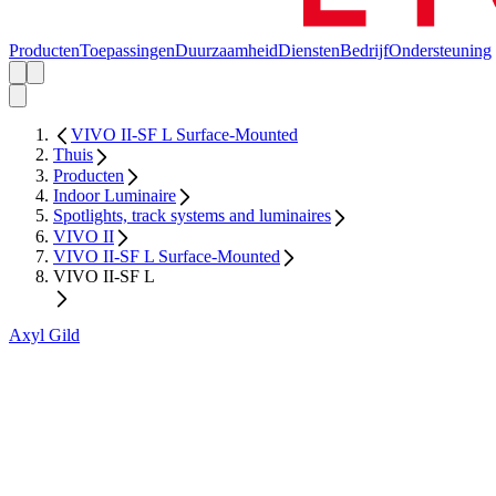
Producten
Toepassingen
Duurzaamheid
Diensten
Bedrijf
Ondersteuning
VIVO II-SF L Surface-Mounted
Thuis
Producten
Indoor Luminaire
Spotlights, track systems and luminaires
VIVO II
VIVO II-SF L Surface-Mounted
VIVO II-SF L
Axyl Gild