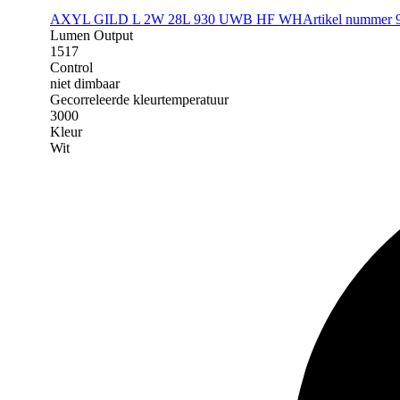
AXYL GILD L 2W 28L 930 UWB HF WH
Artikel nummer
Lumen Output
1517
Control
niet dimbaar
Gecorreleerde kleurtemperatuur
3000
Kleur
Wit