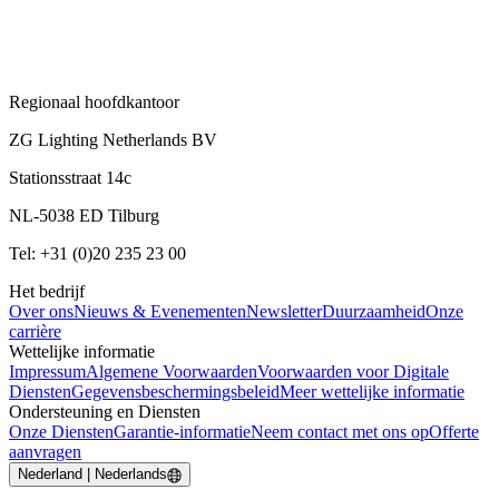
Regionaal hoofdkantoor
ZG Lighting Netherlands BV
Stationsstraat 14c
NL-5038 ED Tilburg
Tel: +31 (0)20 235 23 00
Het bedrijf
Over ons
Nieuws & Evenementen
Newsletter
Duurzaamheid
Onze
carrière
Wettelijke informatie
Impressum
Algemene Voorwaarden
Voorwaarden voor Digitale
Diensten
Gegevensbeschermingsbeleid
Meer wettelijke informatie
Ondersteuning en Diensten
Onze Diensten
Garantie-informatie
Neem contact met ons op
Offerte
aanvragen
Nederland | Nederlands