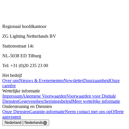
Regionaal hoofdkantoor
ZG Lighting Netherlands BV
Stationsstraat 14c
NL-5038 ED Tilburg
Tel: +31 (0)20 235 23 00
Het bedrijf
Over ons
Nieuws & Evenementen
Newsletter
Duurzaamheid
Onze
carrière
Wettelijke informatie
Impressum
Algemene Voorwaarden
Voorwaarden voor Digitale
Diensten
Gegevensbeschermingsbeleid
Meer wettelijke informatie
Ondersteuning en Diensten
Onze Diensten
Garantie-informatie
Neem contact met ons op
Offerte
aanvragen
Nederland | Nederlands