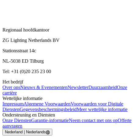
Regionaal hoofdkantoor
ZG Lighting Netherlands BV
Stationsstraat 14c
NL-5038 ED Tilburg
Tel: +31 (0)20 235 23 00
Het bedrijf
Over ons
Nieuws & Evenementen
Newsletter
Duurzaamheid
Onze
carrière
Wettelijke informatie
Impressum
Algemene Voorwaarden
Voorwaarden voor Digitale
Diensten
Gegevensbeschermingsbeleid
Meer wettelijke informatie
Ondersteuning en Diensten
Onze Diensten
Garantie-informatie
Neem contact met ons op
Offerte
aanvragen
Nederland | Nederlands