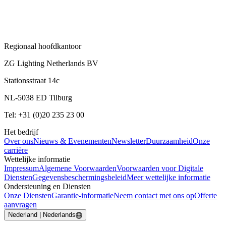
Regionaal hoofdkantoor
ZG Lighting Netherlands BV
Stationsstraat 14c
NL-5038 ED Tilburg
Tel: +31 (0)20 235 23 00
Het bedrijf
Over ons
Nieuws & Evenementen
Newsletter
Duurzaamheid
Onze
carrière
Wettelijke informatie
Impressum
Algemene Voorwaarden
Voorwaarden voor Digitale
Diensten
Gegevensbeschermingsbeleid
Meer wettelijke informatie
Ondersteuning en Diensten
Onze Diensten
Garantie-informatie
Neem contact met ons op
Offerte
aanvragen
Nederland | Nederlands