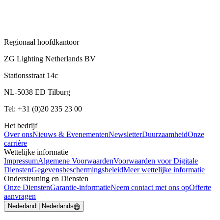
Regionaal hoofdkantoor
ZG Lighting Netherlands BV
Stationsstraat 14c
NL-5038 ED Tilburg
Tel: +31 (0)20 235 23 00
Het bedrijf
Over ons
Nieuws & Evenementen
Newsletter
Duurzaamheid
Onze
carrière
Wettelijke informatie
Impressum
Algemene Voorwaarden
Voorwaarden voor Digitale
Diensten
Gegevensbeschermingsbeleid
Meer wettelijke informatie
Ondersteuning en Diensten
Onze Diensten
Garantie-informatie
Neem contact met ons op
Offerte
aanvragen
Nederland | Nederlands