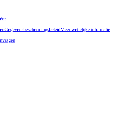
ère
ten
Gegevensbeschermingsbeleid
Meer wettelijke informatie
anvragen