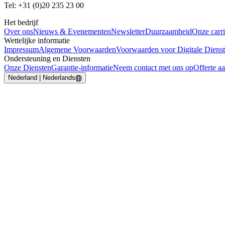
Tel: +31 (0)20 235 23 00
Het bedrijf
Over ons
Nieuws & Evenementen
Newsletter
Duurzaamheid
Onze carri
Wettelijke informatie
Impressum
Algemene Voorwaarden
Voorwaarden voor Digitale Diens
Ondersteuning en Diensten
Onze Diensten
Garantie-informatie
Neem contact met ons op
Offerte a
Nederland | Nederlands