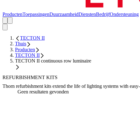
Producten
Toepassingen
Duurzaamheid
Diensten
Bedrijf
Ondersteuning
TECTON II
Thuis
Producten
TECTON II
TECTON II continuous row luminaire
REFURBISHMENT KITS
Thorn refurbishment kits extend the life of lighting systems with eas
Geen resultaten gevonden