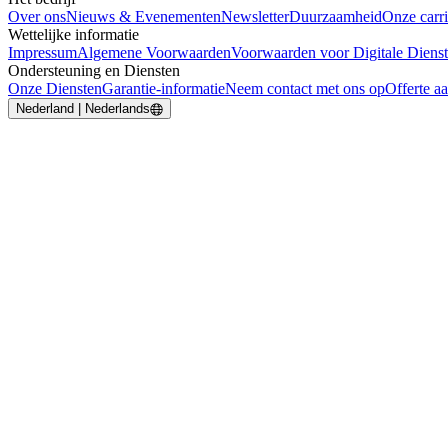
Over ons
Nieuws & Evenementen
Newsletter
Duurzaamheid
Onze carri
Wettelijke informatie
Impressum
Algemene Voorwaarden
Voorwaarden voor Digitale Diens
Ondersteuning en Diensten
Onze Diensten
Garantie-informatie
Neem contact met ons op
Offerte a
Nederland | Nederlands