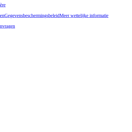
ère
ten
Gegevensbeschermingsbeleid
Meer wettelijke informatie
anvragen