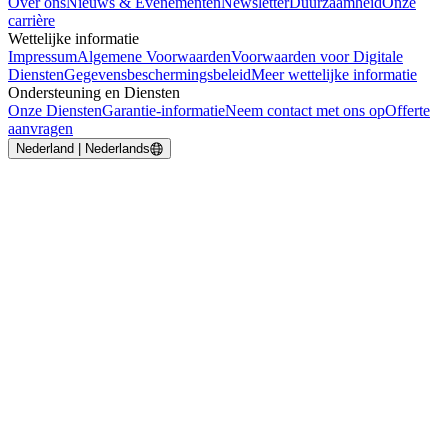
Over ons
Nieuws & Evenementen
Newsletter
Duurzaamheid
Onze
carrière
Wettelijke informatie
Impressum
Algemene Voorwaarden
Voorwaarden voor Digitale
Diensten
Gegevensbeschermingsbeleid
Meer wettelijke informatie
Ondersteuning en Diensten
Onze Diensten
Garantie-informatie
Neem contact met ons op
Offerte
aanvragen
Nederland | Nederlands